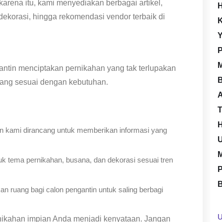
rena itu, kami menyediakan berbagai artikel,
H
 dekorasi, hingga rekomendasi vendor terbaik di
K
Y
P
M
antin menciptakan pernikahan yang tak terlupakan
B
yang sesuai dengan kebutuhan.
A
T
H
an kami dirancang untuk memberikan informasi yang
U
M
tuk tema pernikahan, busana, dan dekorasi sesuai tren
P
B
n ruang bagi calon pengantin untuk saling berbagi
U
rnikahan impian Anda menjadi kenyataan. Jangan