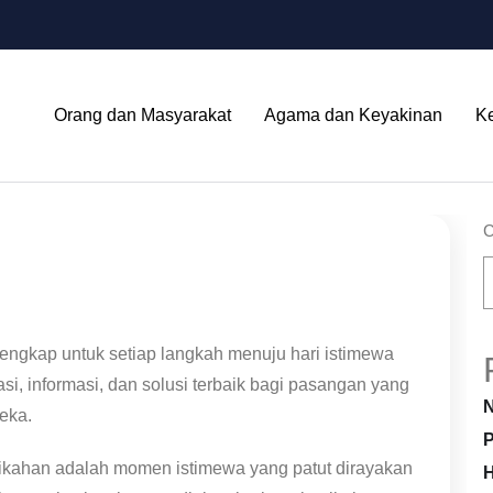
Orang dan Masyarakat
Agama dan Keyakinan
K
C
lengkap untuk setiap langkah menuju hari istimewa
si, informasi, dan solusi terbaik bagi pasangan yang
N
eka.
P
ikahan adalah momen istimewa yang patut dirayakan
H