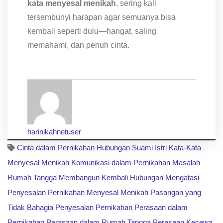
kata menyesal menikah
, sering kali
tersembunyi harapan agar semuanya bisa
kembali seperti dulu—hangat, saling
memahami, dan penuh cinta.
harinikahnetuser
Cinta dalam Pernikahan
Hubungan Suami Istri
Kata-Kata
Menyesal Menikah
Komunikasi dalam Pernikahan
Masalah
Rumah Tangga
Membangun Kembali Hubungan
Mengatasi
Penyesalan Pernikahan
Menyesal Menikah
Pasangan yang
Tidak Bahagia
Penyesalan Pernikahan
Perasaan dalam
Pernikahan
Perasaan dalam Rumah Tangga
Perasaan Kecewa