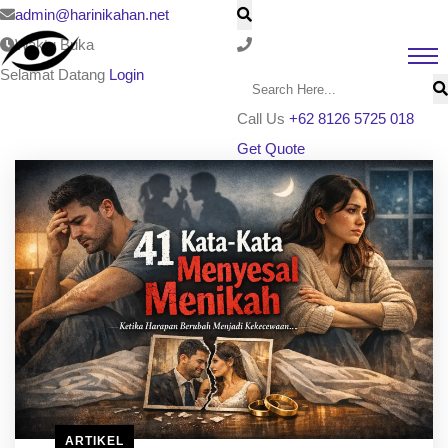
admin@harinikahan.net
Waktu Buka
Selamat Datang
Login
Call Us
+62 8126 5725 018
Get Quote
ARTIKEL