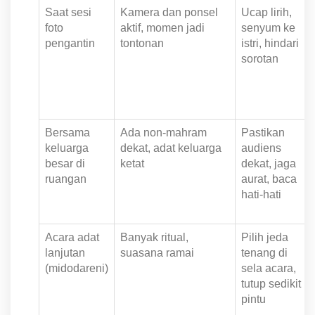
Saat sesi
Kamera dan ponsel
Ucap lirih,
foto
aktif, momen jadi
senyum ke
pengantin
tontonan
istri, hindari
sorotan
Bersama
Ada non-mahram
Pastikan
keluarga
dekat, adat keluarga
audiens
besar di
ketat
dekat, jaga
ruangan
aurat, baca
hati-hati
Acara adat
Banyak ritual,
Pilih jeda
lanjutan
suasana ramai
tenang di
(midodareni)
sela acara,
tutup sedikit
pintu