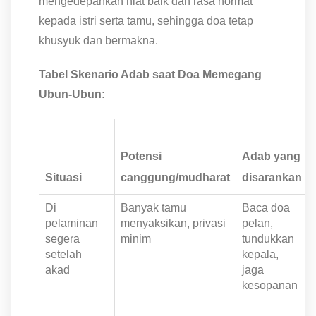
mengedepankan niat baik dan rasa hormat
kepada istri serta tamu, sehingga doa tetap
khusyuk dan bermakna.
Tabel Skenario Adab saat Doa Memegang
Ubun-Ubun:
Potensi
Adab yang
Situasi
canggung/mudharat
disarankan
Di
Banyak tamu
Baca doa
pelaminan
menyaksikan, privasi
pelan,
segera
minim
tundukkan
setelah
kepala,
akad
jaga
kesopanan