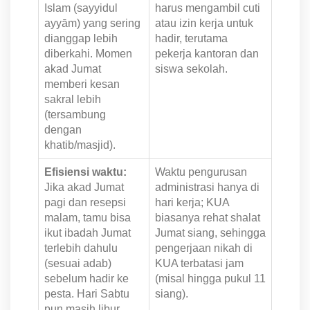
Islam (sayyidul
harus mengambil cuti
ayyām) yang sering
atau izin kerja untuk
dianggap lebih
hadir, terutama
diberkahi. Momen
pekerja kantoran dan
akad Jumat
siswa sekolah.
memberi kesan
sakral lebih
(tersambung
dengan
khatib/masjid).
Efisiensi waktu:
Waktu pengurusan
Jika akad Jumat
administrasi hanya di
pagi dan resepsi
hari kerja; KUA
malam, tamu bisa
biasanya rehat shalat
ikut ibadah Jumat
Jumat siang, sehingga
terlebih dahulu
pengerjaan nikah di
(sesuai adab)
KUA terbatasi jam
sebelum hadir ke
(misal hingga pukul 11
pesta. Hari Sabtu
siang).
pun masih libur