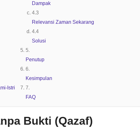
Dampak
Relevansi Zaman Sekarang
Solusi
Penutup
Kesimpulan
i-Istri
FAQ
npa Bukti (Qazaf)