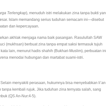
arga Terlengkap
), menuduh istri melakukan zina tanpa bukti ya
sar. Islam memandang serius tuduhan semacam ini—disebut
atan dan kepercayaan.
ajarkan akhlak menjaga nama baik pasangan. Rasulullah SAW
 (mukhsan) berbuat zina tanpa empat saksi termasuk tujuh
ta lain, menurut hadis shahih (Bukhari-Muslim), perbuatan in
arena menodai hubungan dan martabat suami-istri.
l. Selain menyakiti perasaan, hukumnya bisa menyebabkan li’an
tanpa kembali rujuk. Jika tuduhan zina ternyata salah, sang
buk (QS An-Nur:4-5).