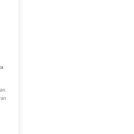
ta
an.
ran