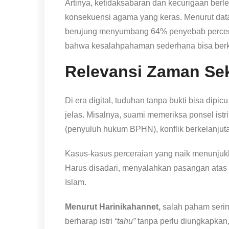
Artinya, ketidaksabaran dan kecurigaan berl
konsekuensi agama yang keras. Menurut data
berujung menyumbang 64% penyebab percera
bahwa kesalahpahaman sederhana bisa ber
Relevansi Zaman Se
Di era digital, tuduhan tanpa bukti bisa dipi
jelas. Misalnya, suami memeriksa ponsel ist
(penyuluh hukum BPHN), konflik berkelanjuta
Kasus-kasus perceraian yang naik menunjuk
Harus disadari, menyalahkan pasangan atas r
Islam.
Menurut Harinikahannet,
salah paham serin
berharap istri
“tahu”
tanpa perlu diungkapkan, b