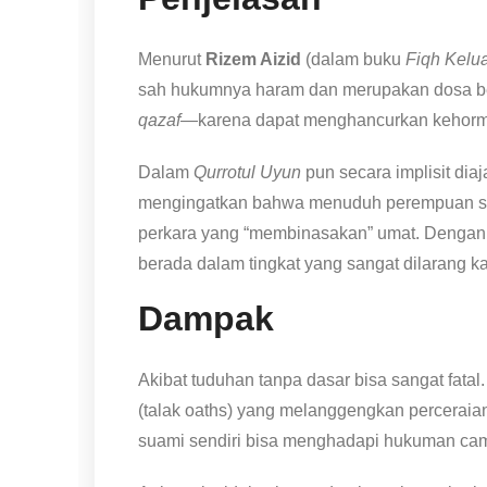
Menurut
Rizem Aizid
(dalam buku
Fiqh Kelu
sah hukumnya haram dan merupakan dosa be
qazaf
—karena dapat menghancurkan kehorm
Dalam
Qurrotul Uyun
pun secara implisit di
mengingatkan bahwa menuduh perempuan suci
perkara yang “membinasakan” umat. Dengan ka
berada dalam tingkat yang sangat dilarang k
Dampak
Akibat tuduhan tanpa dasar bisa sangat fata
(talak oaths) yang melanggengkan perceraian 
suami sendiri bisa menghadapi hukuman cam