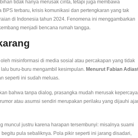
ebihan tidak hanya merusak cinta, tetapi juga membawa
 BPS terbaru, krisis komunikasi dan pertengkaran yang tak
ian di Indonesia tahun 2024. Fenomena ini menggambarkan
kembang menjadi bencana rumah tangga.
karang
cu oleh misinformasi di media sosial atau percakapan yang tidak
ri lalu buru-buru mengambil kesimpulan.
Menurut Fabian Adias
n seperti ini sudah meluas.
kan bahwa tanpa dialog, prasangka mudah merusak kepercaya
umor atau asumsi sendiri merupakan perilaku yang dijauhi aja
g muncul justru karena harapan tersembunyi: misalnya suami
egitu pula sebaliknya. Pola pikir seperti ini jarang disadari,