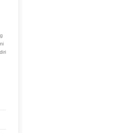
og
ni
iri