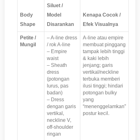
Siluet /
Body
Model
Kenapa Cocok /
Shape
Disarankan
Efek Visualnya
Petite /
– A-line dress
A-line atau empire
Mungil
/ rok A-line
membuat pinggang
– Empire
tampak lebih tinggi
waist
& kaki lebih
– Sheath
jenjang; garis
dress
vertikal/neckline
(potongan
terbuka memberi
lurus, pas
ilusi tinggi; hindari
badan)
potongan bulky
– Dress
yang
dengan garis
“menenggelamkan”
vertikal,
postur kecil.
neckline V,
off-shoulder
ringan