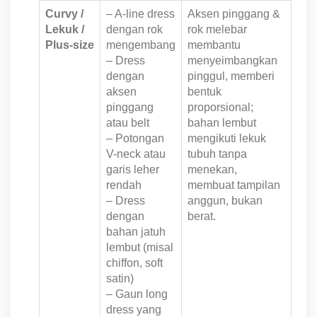
Curvy /
– A-line dress
Aksen pinggang &
Lekuk /
dengan rok
rok melebar
Plus-size
mengembang
membantu
– Dress
menyeimbangkan
dengan
pinggul, memberi
aksen
bentuk
pinggang
proporsional;
atau belt
bahan lembut
– Potongan
mengikuti lekuk
V-neck atau
tubuh tanpa
garis leher
menekan,
rendah
membuat tampilan
– Dress
anggun, bukan
dengan
berat.
bahan jatuh
lembut (misal
chiffon, soft
satin)
– Gaun long
dress yang