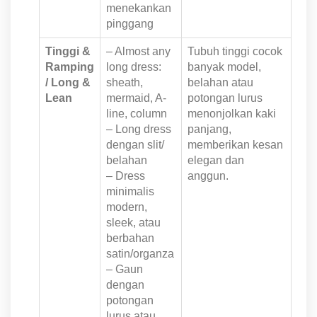
menekankan
pinggang
Tinggi &
– Almost any
Tubuh tinggi cocok
Ramping
long dress:
banyak model,
/ Long &
sheath,
belahan atau
Lean
mermaid, A-
potongan lurus
line, column
menonjolkan kaki
– Long dress
panjang,
dengan slit/
memberikan kesan
belahan
elegan dan
– Dress
anggun.
minimalis
modern,
sleek, atau
berbahan
satin/organza
– Gaun
dengan
potongan
lurus atau