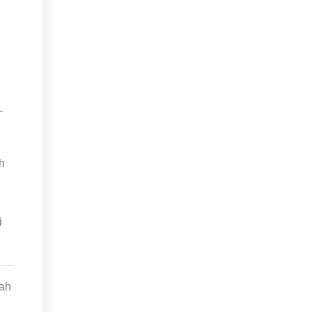
-
h
i
ah