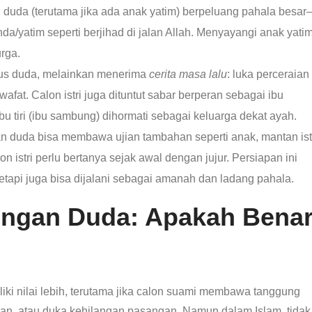
duda (terutama jika ada anak yatim) berpeluang pahala besa
atim seperti berjihad di jalan Allah. Menyayangi anak yati
rga.
tus duda, melainkan menerima
cerita masa lalu
: luka perceraian
afat. Calon istri juga dituntut sabar berperan sebagai ibu
 tiri (ibu sambung) dihormati sebagai keluarga dekat ayah.
 duda bisa membawa ujian tambahan seperti anak, mantan istr
n istri perlu bertanya sejak awal dengan jujur. Persiapan ini
tetapi juga bisa dijalani sebagai amanah dan ladang pahala.
engan Duda: Apakah Bena
ki nilai lebih, terutama jika calon suami membawa tanggung
han, atau duka kehilangan pasangan. Namun dalam Islam, tidak