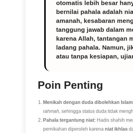
otomatis lebih besar ha
bernilai pahala adalah n
amanah, kesabaran mengh
tanggung jawab dalam me
karena Allah, tantangan
ladang pahala. Namun, ji
atau tanpa kesiapan, ujian
Poin Penting
Menikah dengan duda dibolehkan Islam
rahmah
, sehingga status duda tidak meng
Pahala tergantung niat:
Hadis shahih me
pernikahan diperoleh karena
niat ikhlas
da