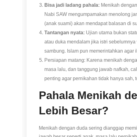
Bisa jadi ladang pahala:
Menikah dengan 
Nabi SAW mengumpamakan menolong janda/y
(anak suami) akan mendapat balasan di su
Tantangan nyata:
Ujian utama bukan sta
atau duka mendalam jika istri sebelumnya w
sambung. Islam pun memerintahkan agar ibu
Persiapan matang: Karena menikah dengan
masa lalu, dan tanggung jawab nafkah, calo
penting agar pernikahan tidak hanya sah, 
Pahala Menikah d
Lebih Besar?
Menikah dengan duda sering dianggap memili
jawab besar seperti anak, masa lalu pernika