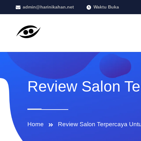
admin@harinikahan.net
Waktu Buka
Review Salon Te
Home
Review Salon Terpercaya Unt