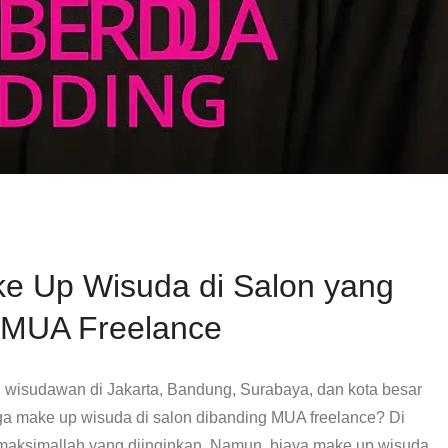
e Up Wisuda di Salon yang
 MUA Freelance
wisudawan di Jakarta, Bandung, Surabaya, dan kota besar
rga make up wisuda di salon dibanding MUA freelance? Di
 maksimallah yang diinginkan. Namun, biaya make up wisuda