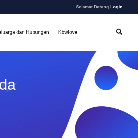
Selamat Datang
Login
eluarga dan Hubungan
Kbwlove
uda