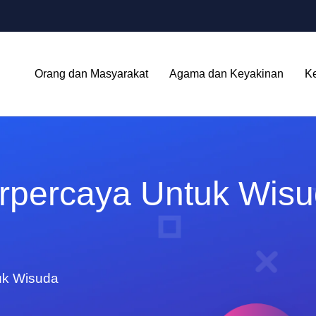
Orang dan Masyarakat
Agama dan Keyakinan
K
rpercaya Untuk Wis
uk Wisuda