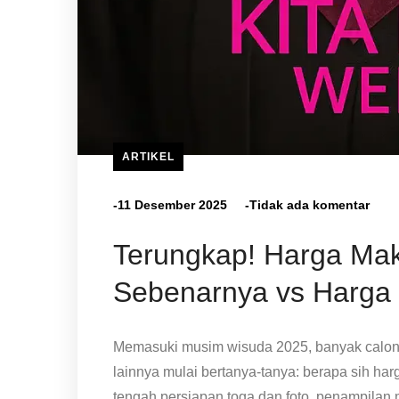
ARTIKEL
-11 Desember 2025
-Tidak ada komentar
Terungkap! Harga Mak
Sebenarnya vs Harga
Memasuki musim wisuda 2025, banyak calon 
lainnya mulai bertanya-tanya: berapa sih ha
tengah persiapan toga dan foto, penampilan