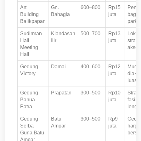
Art
Gn.
600–800
Rp15
Pema
Building
Bahagia
juta
bagus
Balikpapan
parkir
Sudirman
Klandasan
500–700
Rp13
Lokas
Hall
Ilir
juta
strate
Meeting
akse
Hall
Gedung
Damai
400–600
Rp12
Muda
Victory
juta
diakse
luas
Gedung
Prapatan
300–500
Rp10
Strate
Banua
juta
fasilit
Patra
lengk
Gedung
Batu
300–500
Rp9
Gedun
Serba
Ampar
juta
harga
Guna Batu
bersa
Ampar