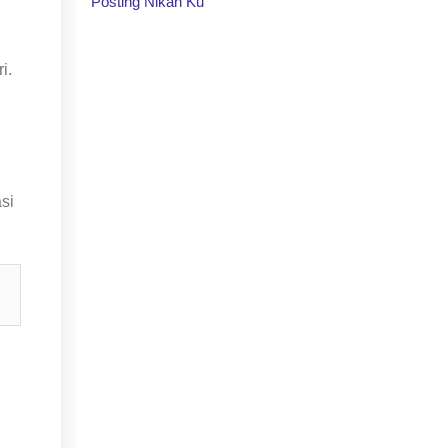
Posting Nikah Ku
i.
si